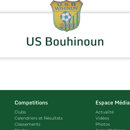
US Bouhinoun
Competitions
Espace Média
Clubs
Actualité
Calendriers et Résultats
Vidéos
Classements
Photos