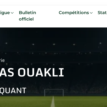
Ligue
Bulletin
Compétitions
Stat
officiel
rie
IAS OUAKLI
AQUANT