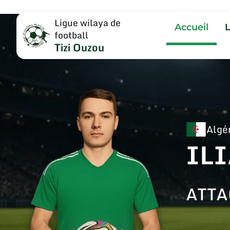
Ligue wilaya de
Accueil
football
Tizi Ouzou
Algé
IL
ATT