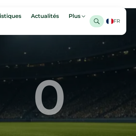
istiques
Actualités
Plus
FR
0