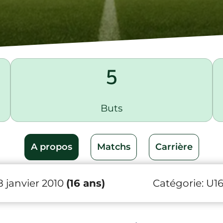
5
Buts
A propos
Matchs
Carrière
8 janvier 2010
(16 ans)
Catégorie:
U1