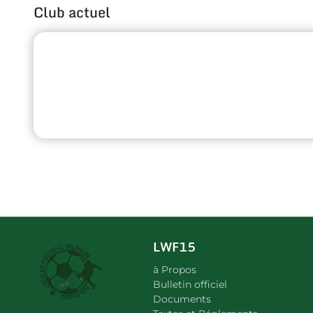
Club actuel
LWF15
à Propos
Bulletin officiel
Documents