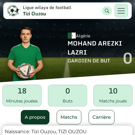
Ligue wilaya de football
Tizi Ouzou
Algérie
MOHAND AREZKI
0
LAZRI
GARDIEN DE BUT
18
0
10
Minutes jouées
Buts
Matchs joués
A propos
Matchs
Carrière
Naissance:
Tizi Ouzou, TIZI OUZOU