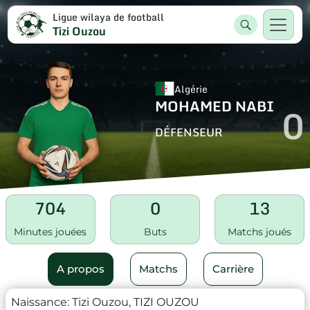
Ligue wilaya de football
Tizi Ouzou
Algérie
MOHAMED NABI
0
DÉFENSEUR
704
0
13
Minutes jouées
Buts
Matchs joués
A propos
Matchs
Carrière
Naissance:
Tizi Ouzou, TIZI OUZOU