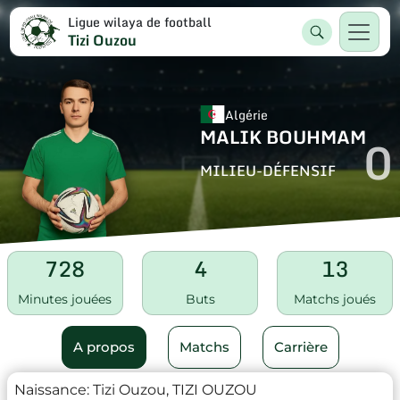
Ligue wilaya de football
Tizi Ouzou
Algérie
MALIK BOUHMAM
0
MILIEU-DÉFENSIF
728
4
13
Minutes jouées
Buts
Matchs joués
A propos
Matchs
Carrière
Naissance:
Tizi Ouzou, TIZI OUZOU