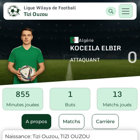
Ligue Wilaya de Football
Tizi Ouzou
Algérie
KOCEILA ELBIR
0
ATTAQUANT
855
1
13
Minutes jouées
Buts
Matchs joués
A propos
Matchs
Carrière
Naissance:
Tizi Ouzou, TIZI OUZOU