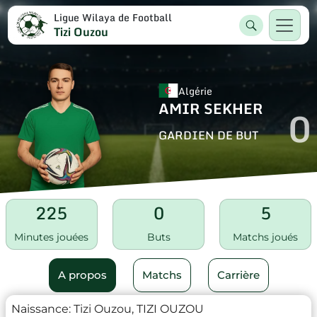
Ligue Wilaya de Football
Tizi Ouzou
Algérie
AMIR SEKHER
0
GARDIEN DE BUT
225
0
5
Minutes jouées
Buts
Matchs joués
A propos
Matchs
Carrière
Naissance:
Tizi Ouzou, TIZI OUZOU