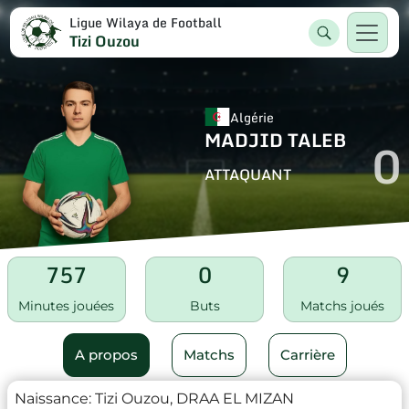
Ligue Wilaya de Football
Tizi Ouzou
Algérie
MADJID TALEB
0
ATTAQUANT
757
0
9
Minutes jouées
Buts
Matchs joués
A propos
Matchs
Carrière
Naissance:
Tizi Ouzou, DRAA EL MIZAN