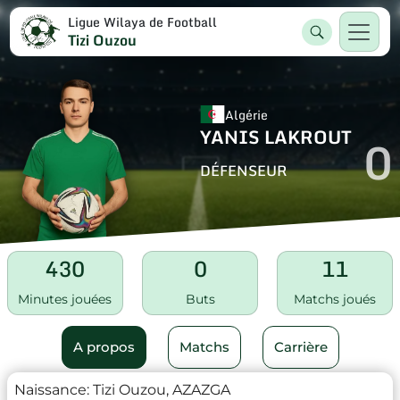
Ligue Wilaya de Football
Tizi Ouzou
Algérie
YANIS LAKROUT
0
DÉFENSEUR
430
0
11
Minutes jouées
Buts
Matchs joués
A propos
Matchs
Carrière
Naissance:
Tizi Ouzou, AZAZGA