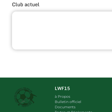
Club actuel
LWF15
à Propos
Bulletin officiel
Documents