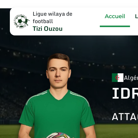
Ligue wilaya de
Accueil
football
Tizi Ouzou
Algé
ID
ATT