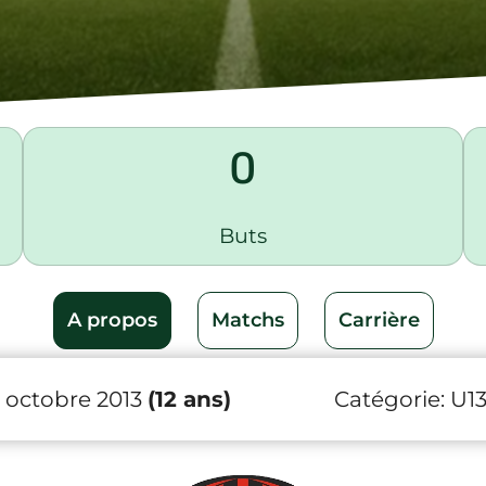
0
Buts
A propos
Matchs
Carrière
1 octobre 2013
(12 ans)
Catégorie:
U1