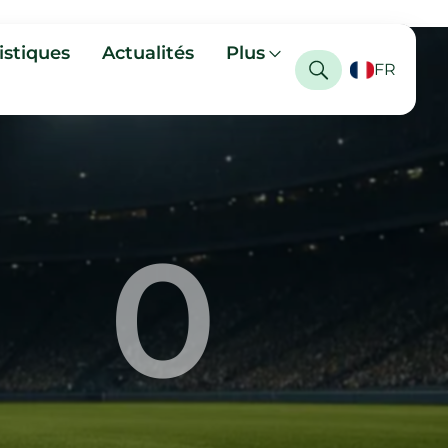
istiques
Actualités
Plus
FR
0