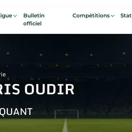
Ligue
Bulletin
Compétitions
Stat
officiel
rie
RIS OUDIR
AQUANT