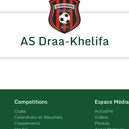
AS Draa-Khelifa
Competitions
Espace Média
Clubs
Actualité
Calendriers et Résultats
Vidéos
Classements
Photos