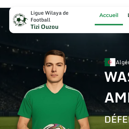
Ligue Wilaya de
Accueil
Football
Tizi Ouzou
Algé
WA
AM
DÉFE