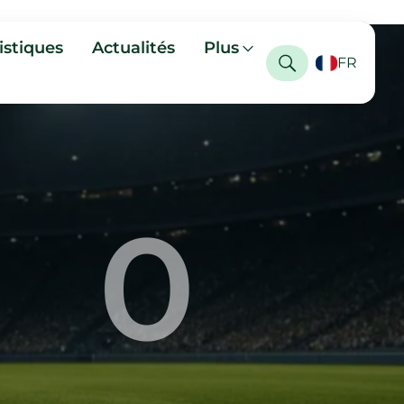
istiques
Actualités
Plus
FR
0