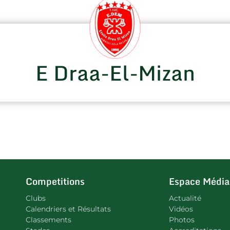
E Draa-El-Mizan
Competitions
Espace Média
Clubs
Actualité
Calendriers et Résultats
Vidéos
Classements
Photos