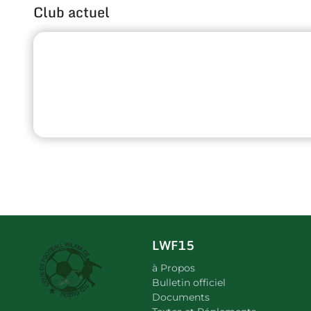
Club actuel
LWF15
à Propos
Bulletin officiel
Documents