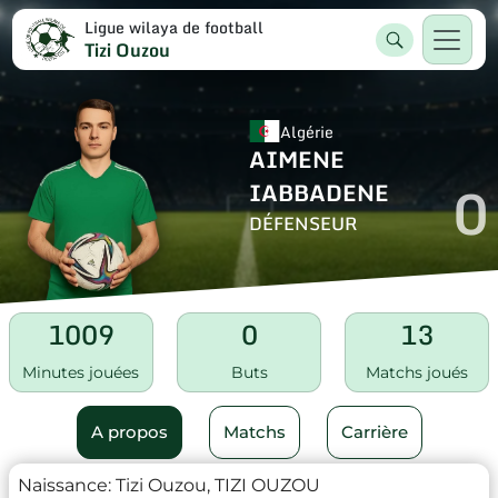
Ligue wilaya de football
Tizi Ouzou
Algérie
AIMENE
0
IABBADENE
DÉFENSEUR
1009
0
13
Minutes jouées
Buts
Matchs joués
A propos
Matchs
Carrière
Naissance:
Tizi Ouzou, TIZI OUZOU