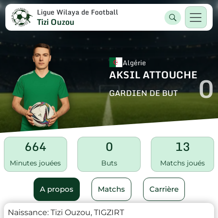
Ligue Wilaya de Football
Tizi Ouzou
Algérie
AKSIL ATTOUCHE
0
GARDIEN DE BUT
664
0
13
Minutes jouées
Buts
Matchs joués
A propos
Matchs
Carrière
Naissance:
Tizi Ouzou, TIGZIRT