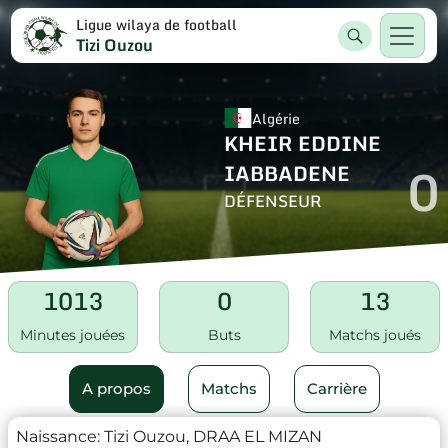
Ligue wilaya de football
Tizi Ouzou
Algérie
KHEIR EDDINE
0
IABBADENE
DÉFENSEUR
1013
0
13
Minutes jouées
Buts
Matchs joués
A propos
Matchs
Carrière
Naissance:
Tizi Ouzou, DRAA EL MIZAN