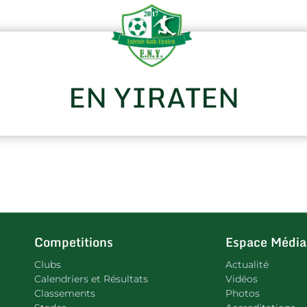
EN YIRATEN
Competitions
Espace Média
Clubs
Actualité
Calendriers et Résultats
Vidéos
Classements
Photos