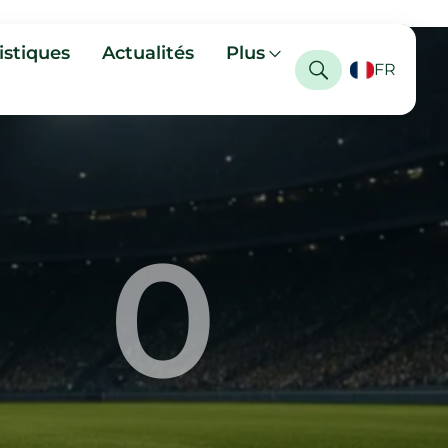
istiques
Actualités
Plus
FR
0