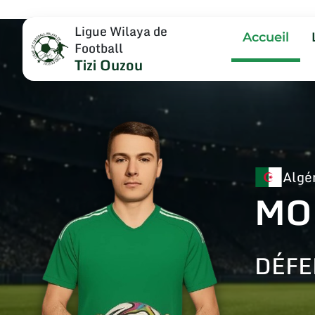
Ligue Wilaya de
Accueil
Football
Tizi Ouzou
Algé
MO
DÉFE