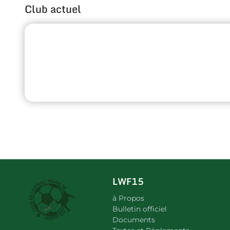
Club actuel
LWF15
à Propos
Bulletin officiel
Documents