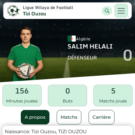
Ligue Wilaya de Football
Tizi Ouzou
Algérie
SALIM HELALI
0
DÉFENSEUR
156
0
5
Minutes jouées
Buts
Matchs joués
A propos
Matchs
Carrière
Naissance:
Tizi Ouzou, TIZI OUZOU