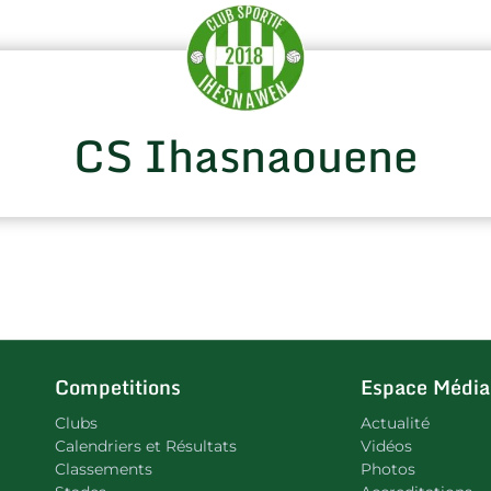
CS Ihasnaouene
Competitions
Espace Média
Clubs
Actualité
Calendriers et Résultats
Vidéos
Classements
Photos