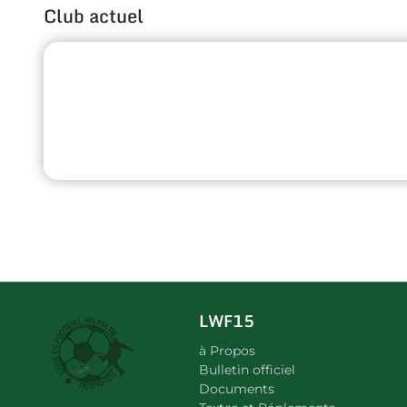
Club actuel
LWF15
à Propos
Bulletin officiel
Documents