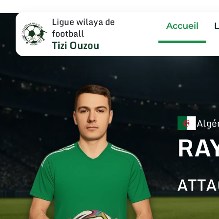
Ligue wilaya de
Accueil
football
Tizi Ouzou
Algé
RA
ATT