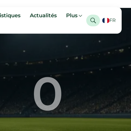
istiques
Actualités
Plus
FR
0