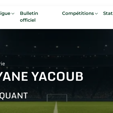
Ligue
Bulletin
Compétitions
Stat
officiel
rie
YANE YACOUB
AQUANT