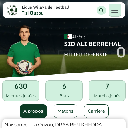
Ligue Wilaya de Football
Tizi Ouzou
Algérie
SID ALI BERREHAL
0
MILIEU-DÉFENSIF
630
6
7
Minutes jouées
Buts
Matchs joués
A propos
Matchs
Carrière
Naissance:
Tizi Ouzou, DRAA BEN KHEDDA