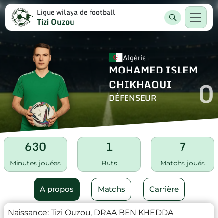
Ligue wilaya de football
Tizi Ouzou
Algérie
MOHAMED ISLEM
0
CHIKHAOUI
DÉFENSEUR
630
1
7
Minutes jouées
Buts
Matchs joués
A propos
Matchs
Carrière
Naissance:
Tizi Ouzou, DRAA BEN KHEDDA