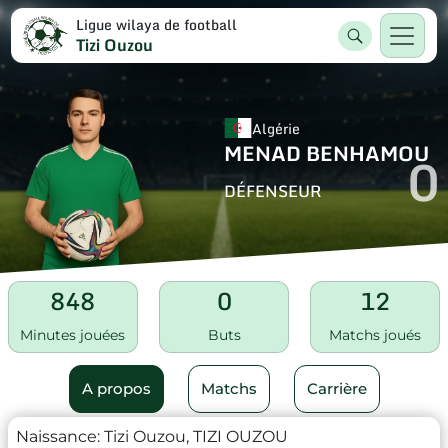
Ligue wilaya de football
Tizi Ouzou
Algérie
MENAD BENHAMOU
0
DÉFENSEUR
848
0
12
Minutes jouées
Buts
Matchs joués
A propos
Matchs
Carrière
Naissance:
Tizi Ouzou, TIZI OUZOU