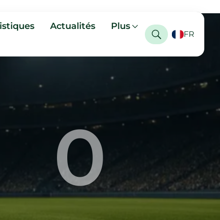
istiques
Actualités
Plus
FR
0