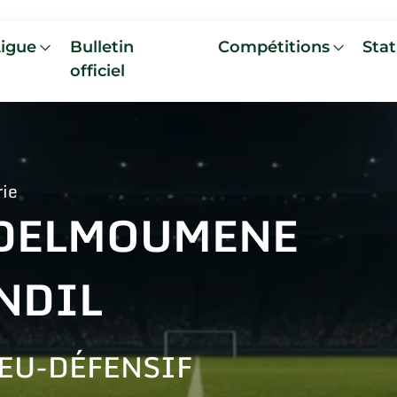
Ligue
Bulletin
Compétitions
Stat
officiel
rie
DELMOUMENE
NDIL
EU-DÉFENSIF