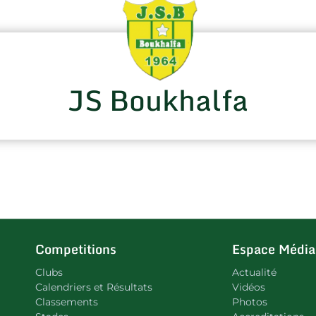
JS Boukhalfa
Competitions
Espace Média
Clubs
Actualité
Calendriers et Résultats
Vidéos
Classements
Photos