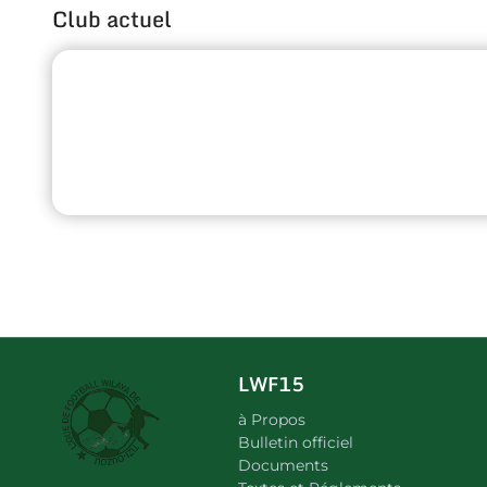
Club actuel
LWF15
à Propos
Bulletin officiel
Documents