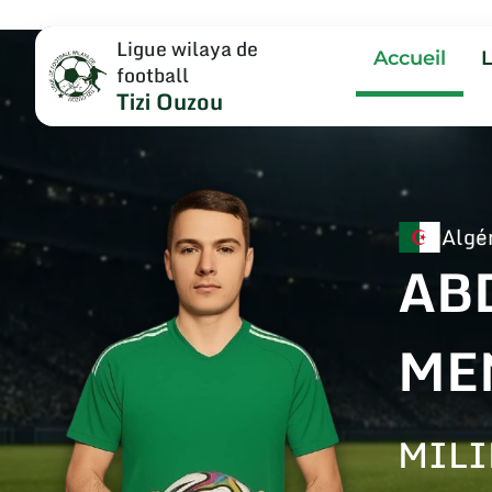
Ligue wilaya de
Accueil
football
Tizi Ouzou
Algé
AB
ME
MILI