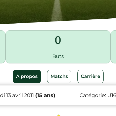
0
Buts
A propos
Matchs
Carrière
i 13 avril 2011
(15 ans)
Catégorie:
U1