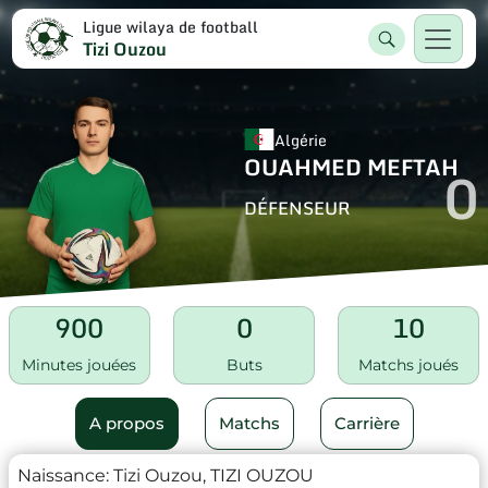
Ligue wilaya de football
Tizi Ouzou
Algérie
OUAHMED MEFTAH
0
DÉFENSEUR
900
0
10
Minutes jouées
Buts
Matchs joués
A propos
Matchs
Carrière
Naissance:
Tizi Ouzou, TIZI OUZOU