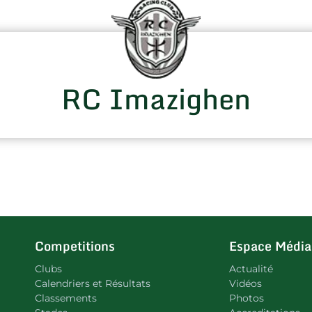
RC Imazighen
Competitions
Espace Média
Clubs
Actualité
Calendriers et Résultats
Vidéos
Classements
Photos