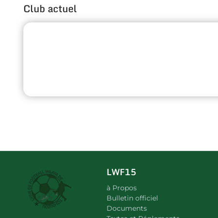
Club actuel
LWF15
à Propos
Bulletin officiel
Documents