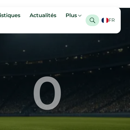
istiques
Actualités
Plus
FR
0