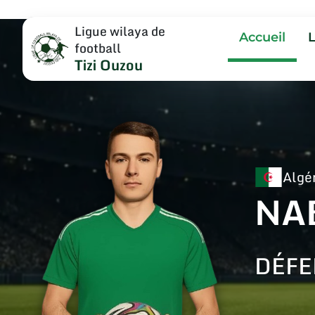
Ligue wilaya de
Accueil
football
Tizi Ouzou
Algé
NA
DÉFE