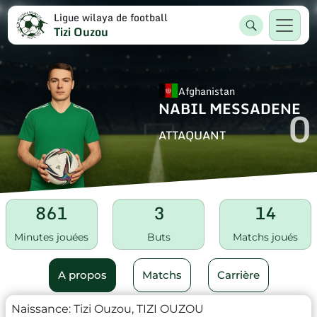
Ligue wilaya de football
Tizi Ouzou
Afghanistan
NABIL MESSADENE
0
ATTAQUANT
861
3
14
Minutes jouées
Buts
Matchs joués
A propos
Matchs
Carrière
Naissance:
Tizi Ouzou, TIZI OUZOU