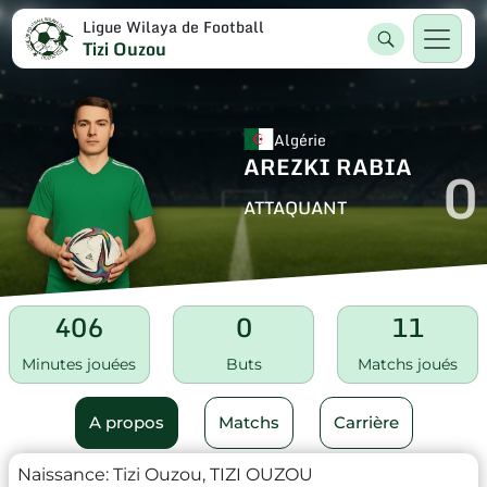
Ligue Wilaya de Football
Tizi Ouzou
Algérie
AREZKI RABIA
0
ATTAQUANT
406
0
11
Minutes jouées
Buts
Matchs joués
A propos
Matchs
Carrière
Naissance:
Tizi Ouzou, TIZI OUZOU