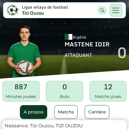
Ligue wilaya de football
Tizi Ouzou
Algérie
MASTENE IDIR
0
ATTAQUANT
887
0
12
Minutes jouées
Buts
Matchs joués
A propos
Matchs
Carrière
Naissance:
Tizi Ouzou, TIZI OUZOU