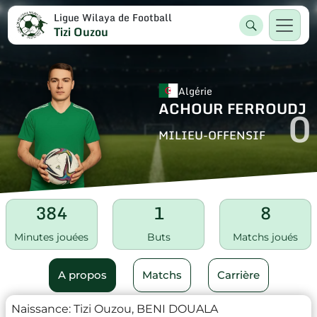
Ligue Wilaya de Football
Tizi Ouzou
Algérie
ACHOUR FERROUDJ
0
MILIEU-OFFENSIF
384
1
8
Minutes jouées
Buts
Matchs joués
A propos
Matchs
Carrière
Naissance:
Tizi Ouzou, BENI DOUALA