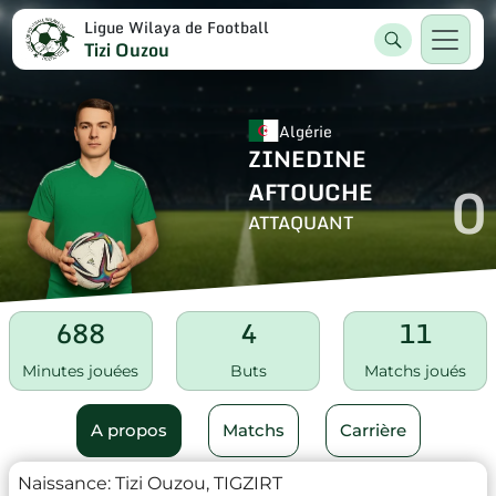
Ligue Wilaya de Football
Tizi Ouzou
Algérie
ZINEDINE
0
AFTOUCHE
ATTAQUANT
688
4
11
Minutes jouées
Buts
Matchs joués
A propos
Matchs
Carrière
Naissance:
Tizi Ouzou, TIGZIRT