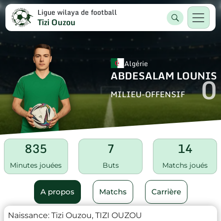
Ligue wilaya de football
Tizi Ouzou
Algérie
ABDESALAM LOUNIS
0
MILIEU-OFFENSIF
835
7
14
Minutes jouées
Buts
Matchs joués
A propos
Matchs
Carrière
Naissance:
Tizi Ouzou, TIZI OUZOU