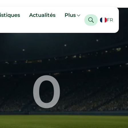
istiques
Actualités
Plus
FR
0