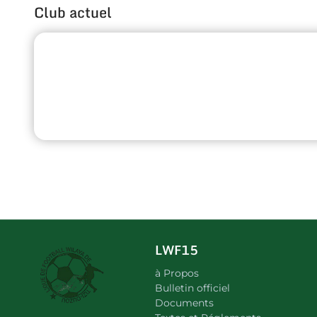
Club actuel
LWF15
à Propos
Bulletin officiel
Documents