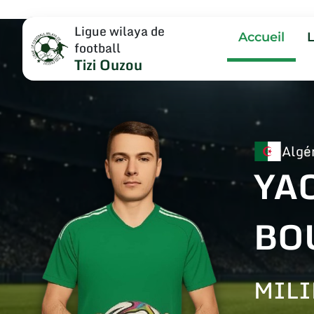
Ligue wilaya de
Accueil
football
Tizi Ouzou
Algé
YA
BO
MILI