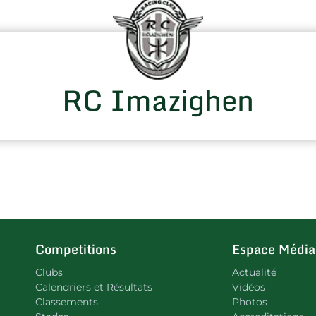
RC Imazighen
Competitions
Espace Média
Clubs
Actualité
Calendriers et Résultats
Vidéos
Classements
Photos