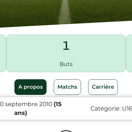
1
Buts
A propos
Matchs
Carrière
20 septembre 2010
(15
Catégorie:
U1
ans)