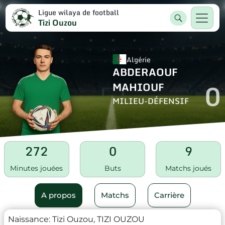
Ligue wilaya de football
Tizi Ouzou
Algérie
ABDERAOUF
0
MAHIOUF
MILIEU-DÉFENSIF
272
0
9
Minutes jouées
Buts
Matchs joués
A propos
Matchs
Carrière
Naissance:
Tizi Ouzou, TIZI OUZOU