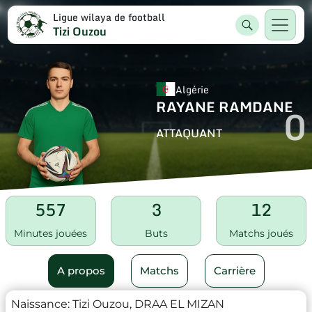
Ligue wilaya de football
Tizi Ouzou
Algérie
RAYANE RAMDANE
0
ATTAQUANT
557
3
12
Minutes jouées
Buts
Matchs joués
A propos
Matchs
Carrière
Naissance:
Tizi Ouzou, DRAA EL MIZAN