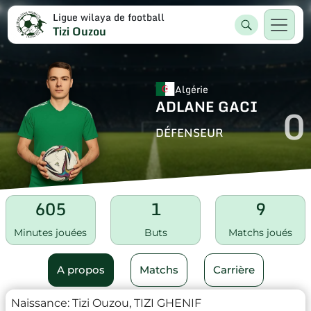
Ligue wilaya de football
Tizi Ouzou
Algérie
ADLANE GACI
0
DÉFENSEUR
605
1
9
Minutes jouées
Buts
Matchs joués
A propos
Matchs
Carrière
Naissance:
Tizi Ouzou, TIZI GHENIF