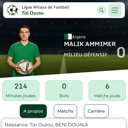
Ligue Wilaya de Football
Tizi Ouzou
Algérie
MALIK AMMIMER
0
MILIEU-DÉFENSIF
214
0
6
Minutes jouées
Buts
Matchs joués
A propos
Matchs
Carrière
Naissance:
Tizi Ouzou, BENI DOUALA