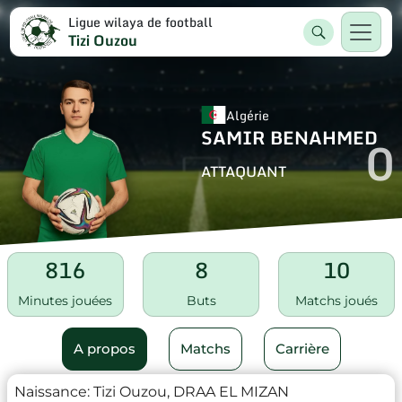
Ligue wilaya de football
Tizi Ouzou
Algérie
SAMIR BENAHMED
0
ATTAQUANT
816
8
10
Minutes jouées
Buts
Matchs joués
A propos
Matchs
Carrière
Naissance:
Tizi Ouzou, DRAA EL MIZAN