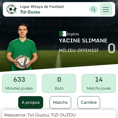
Ligue Wilaya de Football
Tizi Ouzou
Algérie
YACINE SLIMANE
0
MILIEU-OFFENSIF
633
0
14
Minutes jouées
Buts
Matchs joués
A propos
Matchs
Carrière
Naissance:
Tizi Ouzou, TIZI OUZOU