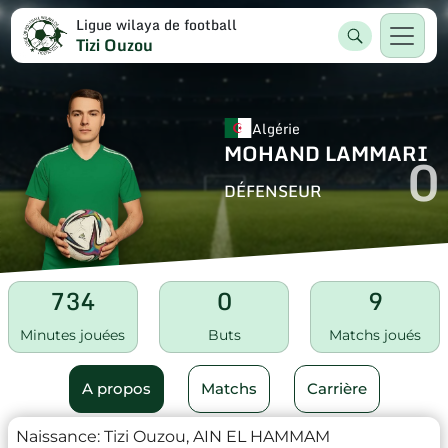
Ligue wilaya de football
Tizi Ouzou
Algérie
MOHAND LAMMARI
0
DÉFENSEUR
734
0
9
Minutes jouées
Buts
Matchs joués
A propos
Matchs
Carrière
Naissance:
Tizi Ouzou, AIN EL HAMMAM