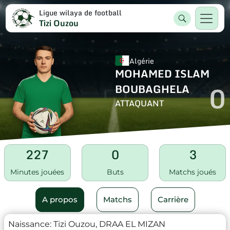
Ligue wilaya de football
Tizi Ouzou
Algérie
MOHAMED ISLAM
0
BOUBAGHELA
ATTAQUANT
227
0
3
Minutes jouées
Buts
Matchs joués
A propos
Matchs
Carrière
Naissance:
Tizi Ouzou, DRAA EL MIZAN