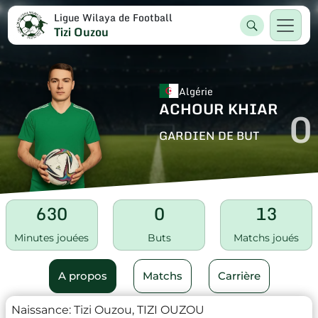
Ligue Wilaya de Football
Tizi Ouzou
Algérie
ACHOUR KHIAR
0
GARDIEN DE BUT
630
0
13
Minutes jouées
Buts
Matchs joués
A propos
Matchs
Carrière
Naissance:
Tizi Ouzou, TIZI OUZOU