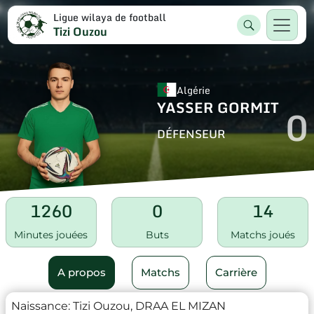
Ligue wilaya de football
Tizi Ouzou
Algérie
YASSER GORMIT
0
DÉFENSEUR
1260
0
14
Minutes jouées
Buts
Matchs joués
A propos
Matchs
Carrière
Naissance:
Tizi Ouzou, DRAA EL MIZAN