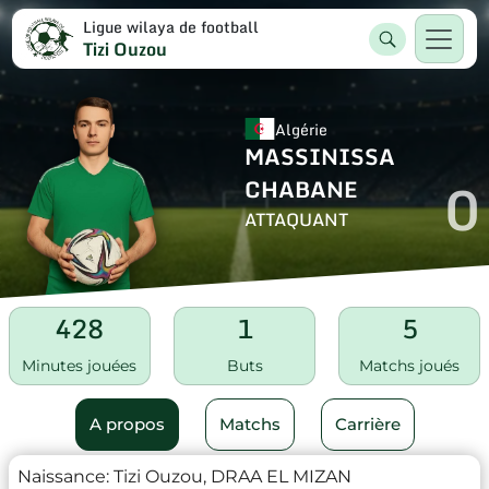
Ligue wilaya de football
Tizi Ouzou
Algérie
MASSINISSA
0
CHABANE
ATTAQUANT
428
1
5
Minutes jouées
Buts
Matchs joués
A propos
Matchs
Carrière
Naissance:
Tizi Ouzou, DRAA EL MIZAN