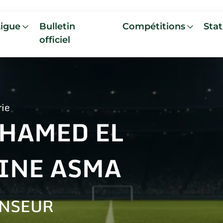
Ligue
Bulletin
Compétitions
Stat
officiel
rie
HAMED EL
INE ASMA
NSEUR