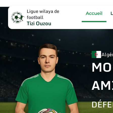
Ligue wilaya de
Accueil
football
Tizi Ouzou
Algé
MO
AM
DÉFE