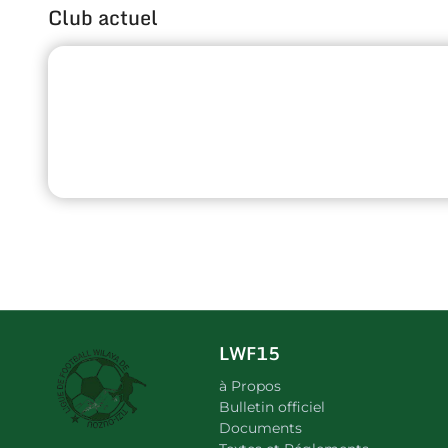
Club actuel
LWF15
à Propos
Bulletin officiel
Documents