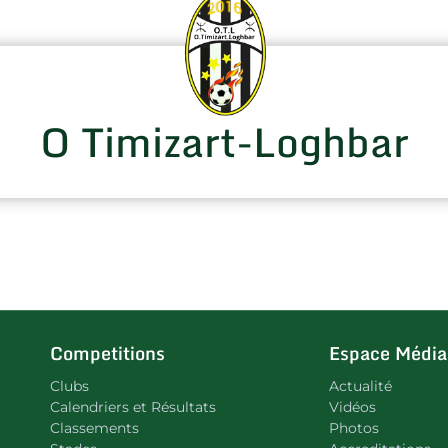
O Timizart-Loghbar
Competitions
Espace Média
Clubs
Actualité
Calendriers et Résultats
Vidéos
Classements
Photos