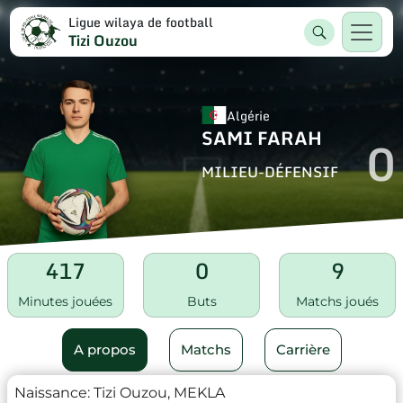
Ligue wilaya de football
Tizi Ouzou
Algérie
SAMI FARAH
0
MILIEU-DÉFENSIF
417
0
9
Minutes jouées
Buts
Matchs joués
A propos
Matchs
Carrière
Naissance:
Tizi Ouzou, MEKLA