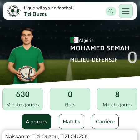
Ligue wilaya de football
Tizi Ouzou
Algérie
MOHAMED SEMAH
0
MILIEU-DÉFENSIF
630
0
8
Minutes jouées
Buts
Matchs joués
A propos
Matchs
Carrière
Naissance:
Tizi Ouzou, TIZI OUZOU