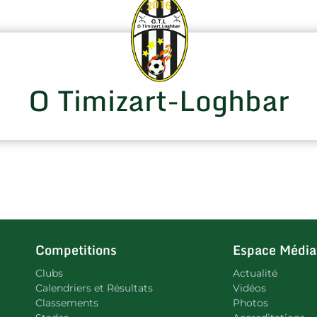
O Timizart-Loghbar
Competitions
Espace Média
Clubs
Actualité
Calendriers et Résultats
Vidéos
Classements
Photos