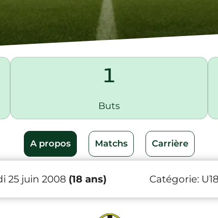
1
Buts
A propos
Matchs
Carrière
i 25 juin 2008
(18 ans)
Catégorie:
U1