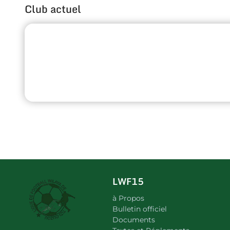
Club actuel
LWF15
à Propos
Bulletin officiel
Documents