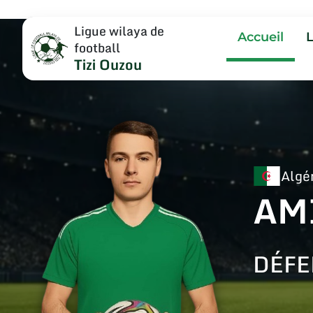
Ligue wilaya de
Accueil
football
Tizi Ouzou
Algé
AM
DÉFE