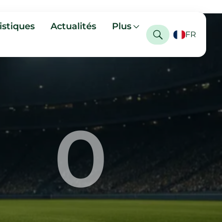
istiques
Actualités
Plus
FR
0