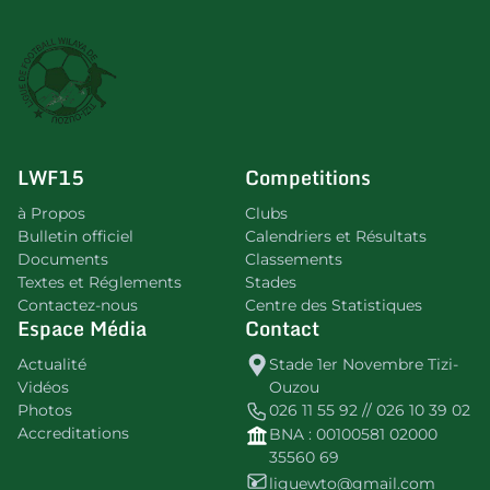
LWF15
Competitions
à Propos
Clubs
Bulletin officiel
Calendriers et Résultats
Documents
Classements
Textes et Réglements
Stades
Contactez-nous
Centre des Statistiques
Espace Média
Contact
Actualité
Stade 1er Novembre Tizi-
Vidéos
Ouzou
Photos
026 11 55 92 // 026 10 39 02
Accreditations
BNA : 00100581 02000
35560 69
liguewto@gmail.com