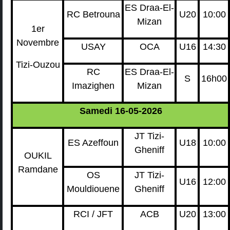
ES Draa-El-
RC Betrouna
U20
10:00
Mizan
1er
Novembre
USAY
OCA
U16
14:30
Tizi-Ouzou
RC
ES Draa-El-
S
16h00
Imazighen
Mizan
Samedi 16-05-2026
JT Tizi-
ES Azeffoun
U18
10:00
Gheniff
OUKIL
Ramdane
OS
JT Tizi-
U16
12:00
Mouldiouene
Gheniff
RCI / JFT
ACB
U20
13:00