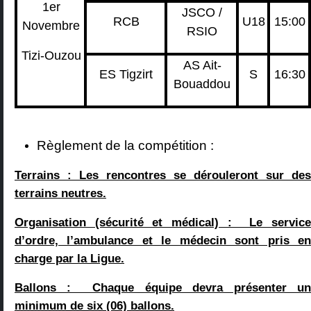
1er
JSCO /
RCB
U18
15:00
Novembre
RSIO
Tizi-Ouzou
AS Ait-
ES Tigzirt
S
16:30
Bouaddou
Règlement de la compétition :
Terrains
: Les rencontres se dérouleront sur des
terrains neutres.
Organisation
(sécurité et médical) : Le service
d’ordre, l’ambulance et le médecin sont pris en
charge par la Ligue.
Ballons
: Chaque équipe devra présenter un
minimum de six (06) ballons.