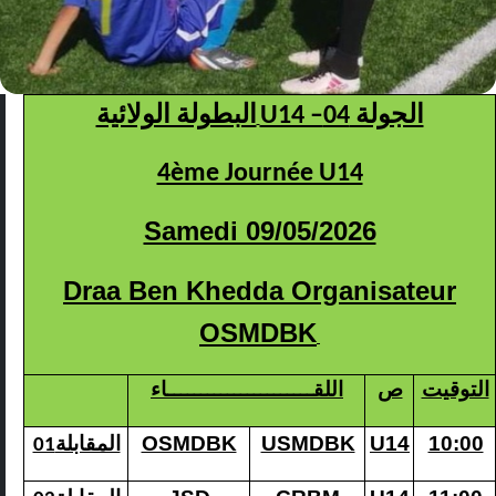
U14 –الجولة 04
البطولة الولائية
4ème Journée U14
Samedi 09/05/2026
Draa Ben Khedda Organisateur
OSMDBK
التوقيت
ص
اللقــــــــــــــــــــــاء
المقابلة
OSMDBK
USMDBK
U14
10:00
01