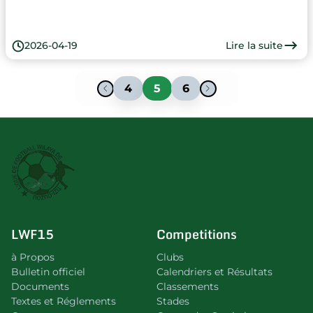
Lire la suite
2026-04-19
4
5
6
LWF15
Competitions
à Propos
Clubs
Bulletin officiel
Calendriers et Résultats
Documents
Classements
Textes et Réglements
Stades