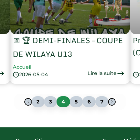
📅 🏆 DEMI-FINALES – COUPE
P
(
DE WILAYA U13
Accueil
Lire la suite
2026-05-04
2
3
4
5
6
7