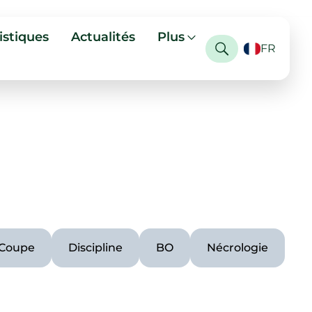
istiques
Actualités
Plus
FR
Coupe
Discipline
BO
Nécrologie